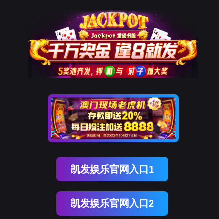
凯发娱乐官网入口1
凯发娱乐官网入口2