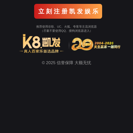
立 刻 注 册 凯 发 娱 乐
推荐使用谷歌、UC、火狐、夸客等主流浏览器
（尽量不要使用QQ、搜狗浏览器进入）
© 2025 信誉保障 大额无忧