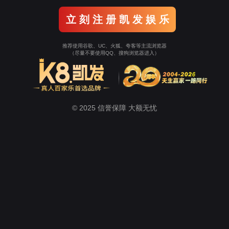
立 刻 注 册 凯 发 娱 乐
推荐使用谷歌、UC、火狐、夸客等主流浏览器
（尽量不要使用QQ、搜狗浏览器进入）
© 2025 信誉保障 大额无忧