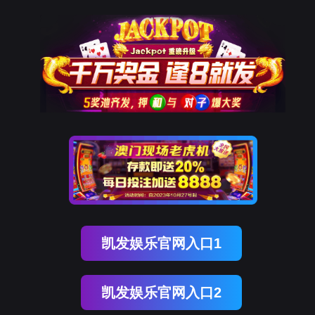
即发
发k8
资讯动态
资讯中心
媒体中心
业务概览
中粮国际
中粮贸易
中粮油脂
中粮粮谷