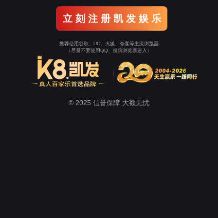
立 刻 注 册 凯 发 娱 乐
推荐使用谷歌、UC、火狐、夸客等主流浏览器
（尽量不要使用QQ、搜狗浏览器进入）
© 2025 信誉保障 大额无忧