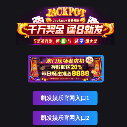
凯发娱乐官网入口1
凯发娱乐官网入口2