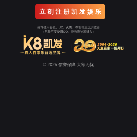
立 刻 注 册 凯 发 娱 乐
推荐使用谷歌、UC、火狐、夸客等主流浏览器
（尽量不要使用QQ、搜狗浏览器进入）
© 2025 信誉保障 大额无忧