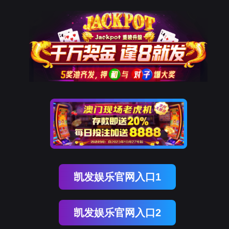
即发
发k8
资讯动态
资讯中心
媒体中心
业务概览
中粮国际
中粮贸易
中粮油脂
中粮粮谷