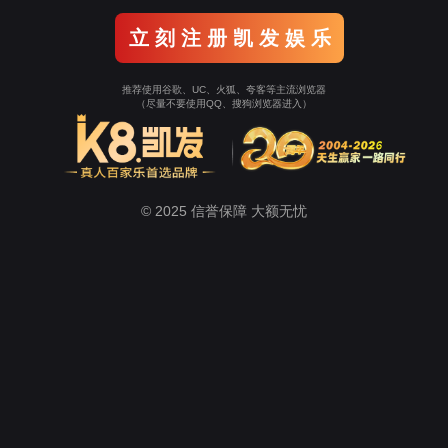
立 刻 注 册 凯 发 娱 乐
推荐使用谷歌、UC、火狐、夸客等主流浏览器
（尽量不要使用QQ、搜狗浏览器进入）
© 2025 信誉保障 大额无忧