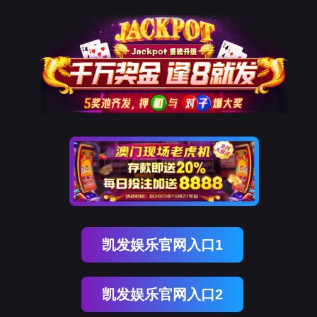
凯发娱乐官网入口1
凯发娱乐官网入口2