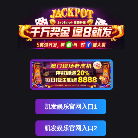
凯发娱乐官网入口1
凯发娱乐官网入口2