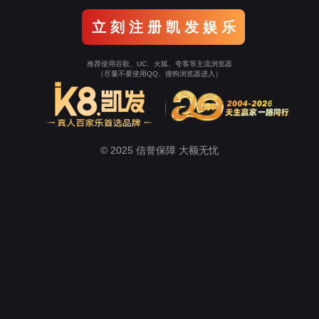
立 刻 注 册 凯 发 娱 乐
推荐使用谷歌、UC、火狐、夸客等主流浏览器
（尽量不要使用QQ、搜狗浏览器进入）
© 2025 信誉保障 大额无忧