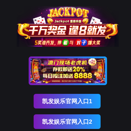
凯发娱乐官网入口1
凯发娱乐官网入口2